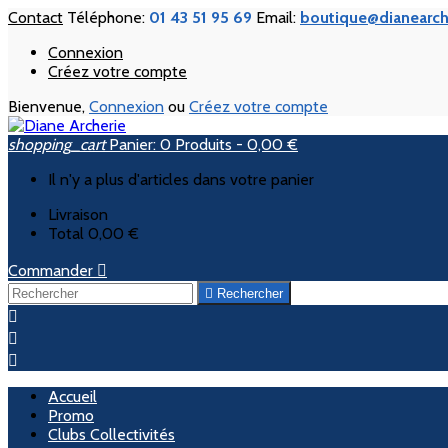
Contact
Téléphone:
01 43 51 95 69
Email:
boutique@dianearch
Connexion
Créez votre compte
Bienvenue,
Connexion
ou
Créez votre compte
shopping_cart
Panier:
0
Produits - 0,00 €
Il n'y a plus d'articles dans votre panier
Livraison
Total
0,00 €
Commander


Rechercher



Accueil
Promo
Clubs Collectivités