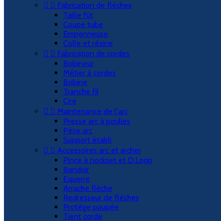


Fabrication de flèches
Taille fût
Coupe tube
Empenneuse
Colle et résine


Fabrication de cordes
Bobineur
Métier à cordes
Bobine
Tranche fil
Cire


Maintenance de l'arc
Presse arc à poulies
Pèse arc
Support établi


Accessoires arc et archer
Pince à nockset et D.Loop
Bandoir
Equerre
Arrache flèche
Redresseur de flèches
Protège poupée
Tient corde