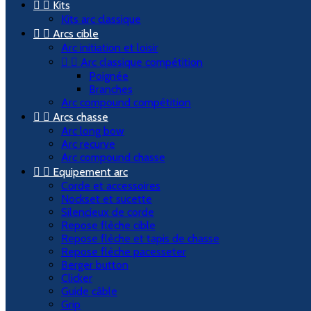


Kits
Kits arc classique


Arcs cible
Arc initiation et loisir


Arc classique compétition
Poignée
Branches
Arc compound compétition


Arcs chasse
Arc long bow
Arc recurve
Arc compound chasse


Equipement arc
Corde et accessoires
Nockset et sucette
Silencieux de corde
Repose flèche cible
Repose flèche et tapis de chasse
Repose flèche pacesseter
Berger button
Clicker
Guide câble
Grip