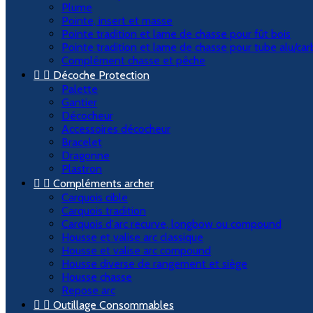
Plume
Pointe, insert et masse
Pointe tradition et lame de chasse pour fût bois
Pointe tradition et lame de chasse pour tube alu/ca
Complément chasse et pêche


Décoche Protection
Palette
Gantier
Décocheur
Accessoires décocheur
Bracelet
Dragonne
Plastron


Compléments archer
Carquois cible
Carquois tradition
Carquois d'arc recurve, longbow ou compound
Housse et valise arc classique
Housse et valise arc compound
Housse diverse de rangement et siège
Housse chasse
Repose arc


Outillage Consommables