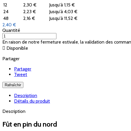
12
2,30 €
Jusqu'à 1,15 €
24
2,23 €
Jusqu'à 4,03 €
48
2,16 €
Jusqu'à 11,52 €
2,40 €
Quantité
En raison de notre fermeture estivale, la validation des comma

Disponible
Partager
Partager
Tweet
Description
Détails du produit
Description
Fût en pin du nord