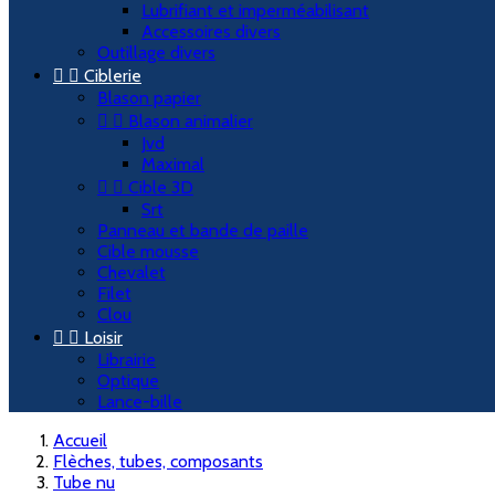
Lubrifiant et imperméabilisant
Accessoires divers
Outillage divers


Ciblerie
Blason papier


Blason animalier
Jvd
Maximal


Cible 3D
Srt
Panneau et bande de paille
Cible mousse
Chevalet
Filet
Clou


Loisir
Librairie
Optique
Lance-bille
Accueil
Flèches, tubes, composants
Tube nu