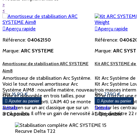
>
<

Aperçu rapide

Aperçu rapide
Référence:
04062150
Référence:
040620
Marque:
ARC SYSTEME
Marque:
ARC SYST
Amortisseur de stabilisation ARC SYSTEME
Kit ARC SYSTEME de 
Aim8
Amortisseur de stabilisation Arc Système.
Kit Arc Système de 
Voici le tout nouvel amortisseur Arc
Kit Arc Système Lo
Système AIM8 : nouvelle matière, nouveau
trois masses interm
Prix
16,90 €
Prix
27,90 €
style et disponible en trois tailles, pour
30 gr (1 oz) et une 
trois niveaux d'amorti. L'AIM 40 se monte

Ajouter au panier
gr (1 oz), pour un tot

Ajouter au panier
aussi bien sur un arc classique que sur un
Détails
fixer sur les centrau
Détails
arc à poulies. Il offre un gain de nervosité à
tulipe diamètre 22 m

Disponible

Disponible
l'arc classique, et permet une configuration
équilibrer votre arc a
plus légère à...
ajoutant...