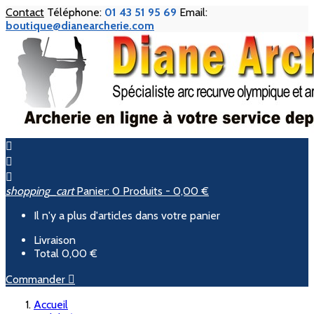
Contact
Téléphone:
01 43 51 95 69
Email:
boutique@dianearcherie.com



shopping_cart
Panier:
0
Produits - 0,00 €
Il n'y a plus d'articles dans votre panier
Livraison
Total
0,00 €
Commander

Accueil