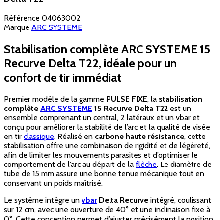
Référence
04063002
Marque
ARC SYSTEME
Stabilisation complète ARC SYSTEME 15
Recurve Delta T22, idéale pour un
confort de tir immédiat
Premier modèle de la gamme
PULSE FIXE
, la
stabilisation
complète
ARC SYSTEME
15 Recurve Delta T22
est un
ensemble comprenant un central, 2 latéraux et un vbar et
conçu pour améliorer la stabilité de l’arc et la qualité de visée
en tir
classique
. Réalisé en
carbone haute résistance
, cette
stabilisation offre une combinaison de rigidité et de légèreté,
afin de limiter les mouvements parasites et d’optimiser le
comportement de l’arc au départ de la
flèche
. Le diamètre de
tube de 15 mm assure une bonne tenue mécanique tout en
conservant un poids maîtrisé.
Le système intègre un
vbar
Delta Recurve
intégré, coulissant
sur 12 cm, avec une ouverture de 40° et une inclinaison fixe à
0°. Cette conception permet d’ajuster précisément la position