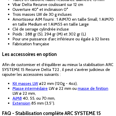
Vbar Delta Recurve coulissant sur 12 cm
Ouverture 40° et inclinaison 0°
Trois masses LW de 30 g incluses
Amortisseur AIM fourni : 1 AIM70 en taille Small, 1 AIM70
en taille Medium et 1 AIM55 en taille Large
Clé de serrage cylindrée incluse
Poids : 288 gr (S), 294 gr (M) et 302 gr (L)
Pour une puissance d'arc inférieure ou égale à 32 livres
Fabrication française
Les accessoires en option
Afin de customiser et d'équilibrer au mieux la stabilisation ARC
SYSTEME 15 Recurve Delta T22 , il peut s'avérer judicieux de
rajouter les accessoires suivants :
Kit masses LW
ø22 mm (120g - 4oz),
Masse intermédaire
LW ø 22 mm ou
masse de finition
LW ø 22 mm,
AiM8
40, 55, ou 70 mm,
Extension
85 mm (3,5’’).
FAQ - Stabilisation complète ARC SYSTEME 15