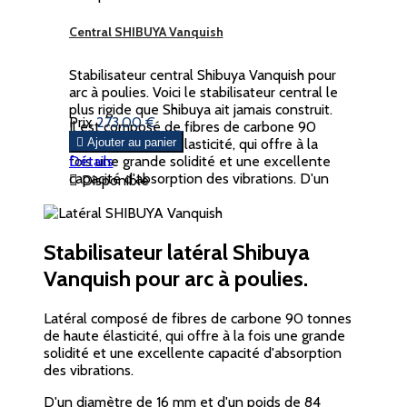
Central SHIBUYA Vanquish
Stabilisateur central Shibuya Vanquish pour
arc à poulies. Voici le stabilisateur central le
plus rigide que Shibuya ait jamais construit.
Prix
273,00 €
Il est composé de fibres de carbone 90
tonnes de haute élasticité, qui offre à la

Ajouter au panier
fois une grande solidité et une excellente
Détails
capacité d'absorption des vibrations. D'un

Disponible
diamètre de 16 mm et un poids de 157
grammes pour...
Stabilisateur latéral Shibuya
Vanquish pour arc à poulies.
Latéral composé de fibres de carbone 90 tonnes
de haute élasticité, qui offre à la fois une grande
solidité et une excellente capacité d'absorption
des vibrations.
D'un diamètre de 16 mm et d'un poids de 84