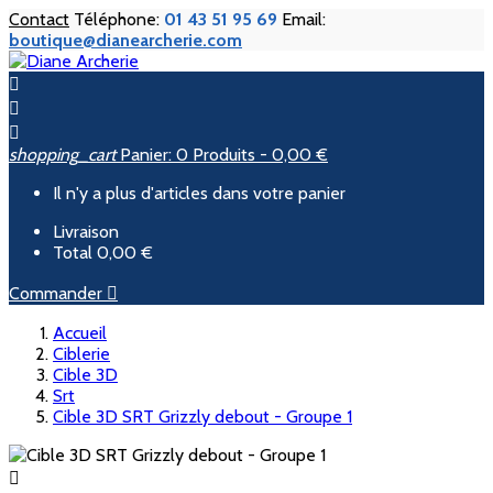
Contact
Téléphone:
01 43 51 95 69
Email:
boutique@dianearcherie.com



shopping_cart
Panier:
0
Produits - 0,00 €
Il n'y a plus d'articles dans votre panier
Livraison
Total
0,00 €
Commander

Accueil
Ciblerie
Cible 3D
Srt
Cible 3D SRT Grizzly debout - Groupe 1
