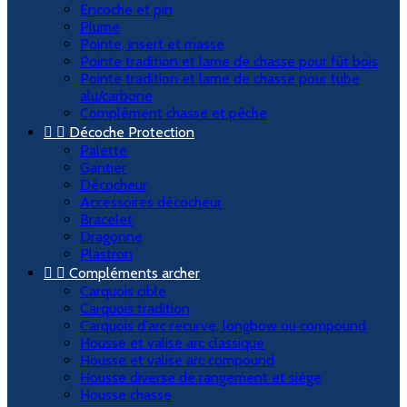
Encoche et pin
Plume
Pointe, insert et masse
Pointe tradition et lame de chasse pour fût bois
Pointe tradition et lame de chasse pour tube
alu/carbone
Complément chasse et pêche


Décoche Protection
Palette
Gantier
Décocheur
Accessoires décocheur
Bracelet
Dragonne
Plastron


Compléments archer
Carquois cible
Carquois tradition
Carquois d'arc recurve, longbow ou compound
Housse et valise arc classique
Housse et valise arc compound
Housse diverse de rangement et siège
Housse chasse