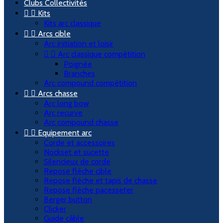
Clubs Collectivités


Kits
Kits arc classique


Arcs cible
Arc initiation et loisir


Arc classique compétition
Poignée
Branches
Arc compound compétition


Arcs chasse
Arc long bow
Arc recurve
Arc compound chasse


Equipement arc
Corde et accessoires
Nockset et sucette
Silencieux de corde
Repose flèche cible
Repose flèche et tapis de chasse
Repose flèche pacesseter
Berger button
Clicker
Guide câble