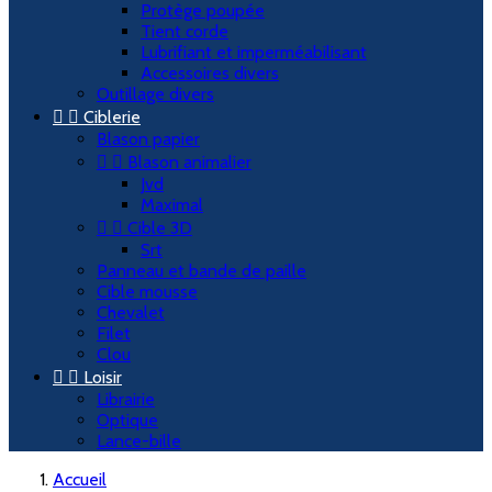
Protège poupée
Tient corde
Lubrifiant et imperméabilisant
Accessoires divers
Outillage divers


Ciblerie
Blason papier


Blason animalier
Jvd
Maximal


Cible 3D
Srt
Panneau et bande de paille
Cible mousse
Chevalet
Filet
Clou


Loisir
Librairie
Optique
Lance-bille
Accueil