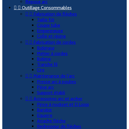
Repose arc


Outillage Consommables


Fabrication de flèches
Taille fût
Coupe tube
Empenneuse
Colle et résine


Fabrication de cordes
Bobineur
Métier à cordes
Bobine
Tranche fil
Cire


Maintenance de l'arc
Presse arc à poulies
Pèse arc
Support établi


Accessoires arc et archer
Pince à nockset et D.Loop
Bandoir
Equerre
Arrache flèche
Redresseur de flèches