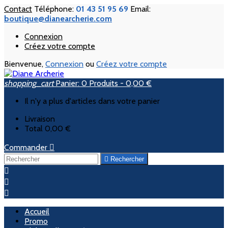
Contact
Téléphone:
01 43 51 95 69
Email:
boutique@dianearcherie.com
Connexion
Créez votre compte
Bienvenue,
Connexion
ou
Créez votre compte
shopping_cart
Panier:
0
Produits - 0,00 €
Il n'y a plus d'articles dans votre panier
Livraison
Total
0,00 €
Commander


Rechercher



Accueil
Promo