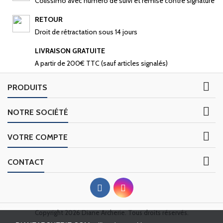
Colissimo avec numéro de suivi et remise contre signature
RETOUR
Droit de rétractation sous 14 jours
LIVRAISON GRATUITE
A partir de 200€ TTC (sauf articles signalés)

PRODUITS

NOTRE SOCIÉTÉ

VOTRE COMPTE

CONTACT
Copyright 2026 Diane Archerie. Tous droits réservés.