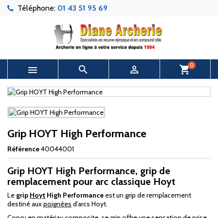
Téléphone:
01 43 51 95 69
0



shopping_cart
Grip HOYT High Performance
Référence
40044001
Grip HOYT High Performance, grip de
remplacement pour arc classique Hoyt
Le
grip
Hoyt
High Performance
est un grip de remplacement
destiné aux
poignées
d’arcs Hoyt.
Conçu en matériau composite, ce grip offre une sensation de prise