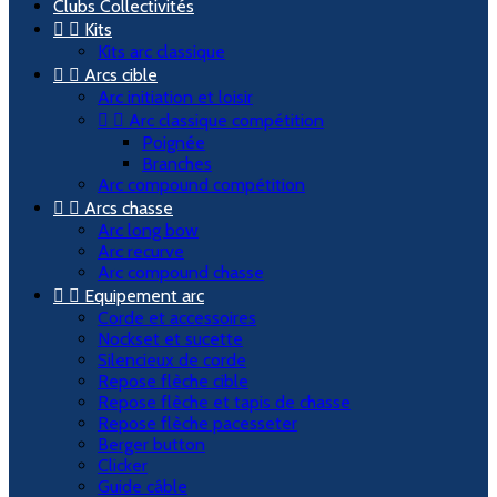
Clubs Collectivités


Kits
Kits arc classique


Arcs cible
Arc initiation et loisir


Arc classique compétition
Poignée
Branches
Arc compound compétition


Arcs chasse
Arc long bow
Arc recurve
Arc compound chasse


Equipement arc
Corde et accessoires
Nockset et sucette
Silencieux de corde
Repose flèche cible
Repose flèche et tapis de chasse
Repose flèche pacesseter
Berger button
Clicker
Guide câble