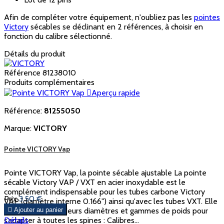
Afin de compléter votre équipement, n'oubliez pas les
pointes
Victory
sécables se déclinant en 2 références, à choisir en
fonction du calibre sélectionné.
Détails du produit
Référence
81238010
Produits complémentaires

Aperçu rapide
Référence:
81255050
Marque:
VICTORY
Pointe VICTORY Vap
Pointe VICTORY Vap, la pointe sécable ajustable La pointe
sécable Victory VAP / VXT en acier inoxydable est le
complément indispensable pour les tubes carbone Victory
Prix
3,50 €
VAP (diamètre interne 0.166") ainsi qu'avec les tubes VXT. Elle
se décline en plusieurs diamètres et gammes de poids pour

Ajouter au panier
s’adapter à toutes les spines : Calibres...
Détails