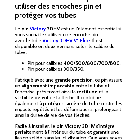
utiliser des encoches pin et
protéger vos tubes
Le
pin
Victory
3DHV
est un l'élément essentiel si
vous souhaitez utiliser une encoche pin
avec le tube
Victory 3DHV V1 Elite
. Il est
disponible en deux versions selon le calibre du
tube :
Pin pour calibres
400/500/600/700/800
,
Pin pour calibres
300/350
.
Fabriqué avec une
grande précision
, ce pin assure
un
alignement impeccable
entre le tube et
l’encoche, préservant ainsi la
rectitude
et la
stabilité de vol
de la flèche. Il contribue
également
à protéger l’arrière du tube
contre les
impacts répétés et les déformations, prolongeant
ainsi la durée de vie de vos flèches.
Facile à installer, le
pin Victory 3DHV
s’intègre
parfaitement à l’intérieur du tube et garantit une
liaison solide, sans jeu ni vibration. Que vous soyez