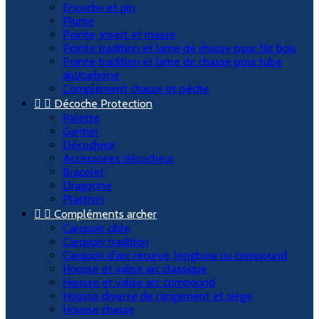
Encoche et pin
Plume
Pointe, insert et masse
Pointe tradition et lame de chasse pour fût bois
Pointe tradition et lame de chasse pour tube
alu/carbone
Complément chasse et pêche


Décoche Protection
Palette
Gantier
Décocheur
Accessoires décocheur
Bracelet
Dragonne
Plastron


Compléments archer
Carquois cible
Carquois tradition
Carquois d'arc recurve, longbow ou compound
Housse et valise arc classique
Housse et valise arc compound
Housse diverse de rangement et siège
Housse chasse