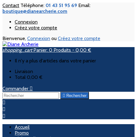
Contact
Téléphone:
01 43 51 95 69
Email:
boutique@dianearcherie.com
Connexion
Créez votre compte
Bienvenue,
Connexion
ou
Créez votre compte
shopping_cart
Panier:
0
Produits - 0,00 €
Il n'y a plus d'articles dans votre panier
Livraison
Total
0,00 €
Commander


Rechercher



Accueil
Promo