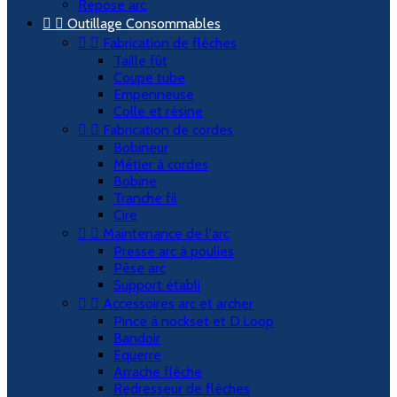
Repose arc


Outillage Consommables


Fabrication de flèches
Taille fût
Coupe tube
Empenneuse
Colle et résine


Fabrication de cordes
Bobineur
Métier à cordes
Bobine
Tranche fil
Cire


Maintenance de l'arc
Presse arc à poulies
Pèse arc
Support établi


Accessoires arc et archer
Pince à nockset et D.Loop
Bandoir
Equerre
Arrache flèche
Redresseur de flèches