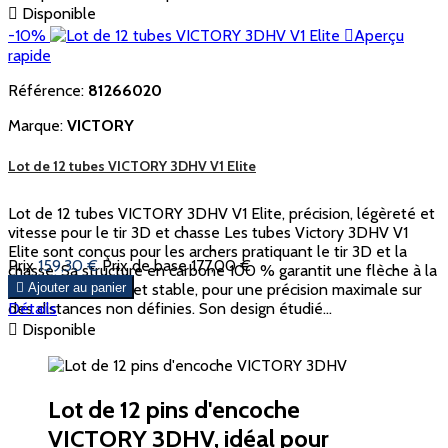

Disponible
-10%

Aperçu
rapide
Référence:
81266020
Marque:
VICTORY
Lot de 12 tubes VICTORY 3DHV V1 Elite
Lot de 12 tubes VICTORY 3DHV V1 Elite, précision, légèreté et
vitesse pour le tir 3D et chasse Les tubes Victory 3DHV V1
Elite sont conçus pour les archers pratiquant le tir 3D et la
Prix
159,30 €
Prix de base
177,00 €
chasse. Sa structure en carbone 100 % garantit une flèche à la
fois légère, solide et stable, pour une précision maximale sur

Ajouter au panier
des distances non définies. Son design étudié...
Détails

Disponible
Lot de 12 pins d'encoche
VICTORY 3DHV, idéal pour