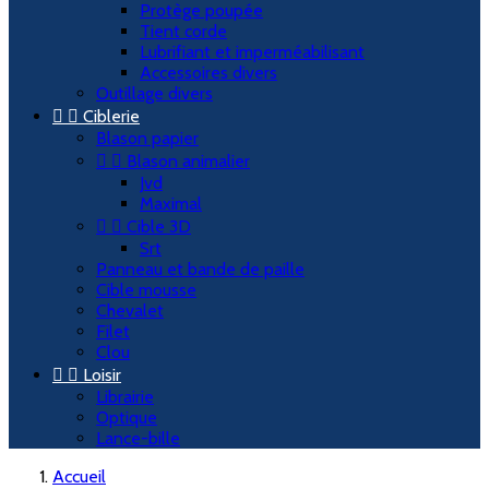
Protège poupée
Tient corde
Lubrifiant et imperméabilisant
Accessoires divers
Outillage divers


Ciblerie
Blason papier


Blason animalier
Jvd
Maximal


Cible 3D
Srt
Panneau et bande de paille
Cible mousse
Chevalet
Filet
Clou


Loisir
Librairie
Optique
Lance-bille
Accueil