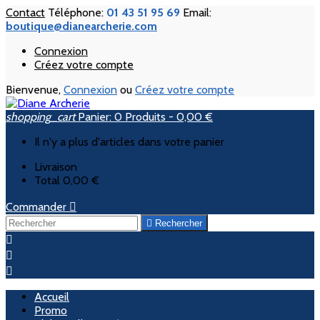
Contact
Téléphone:
01 43 51 95 69
Email:
boutique@dianearcherie.com
Connexion
Créez votre compte
Bienvenue,
Connexion
ou
Créez votre compte
shopping_cart
Panier:
0
Produits - 0,00 €
Il n'y a plus d'articles dans votre panier
Livraison
Total
0,00 €
Commander


Rechercher



Accueil
Promo