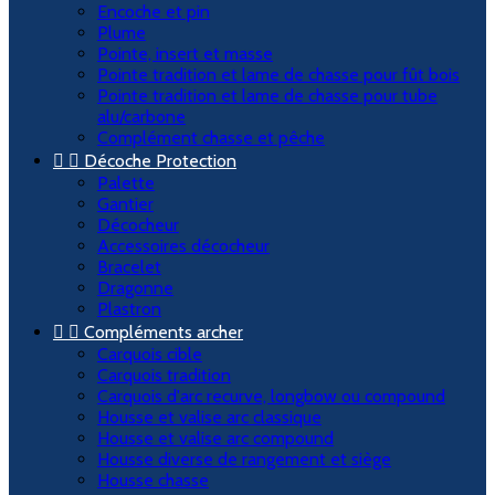
Encoche et pin
Plume
Pointe, insert et masse
Pointe tradition et lame de chasse pour fût bois
Pointe tradition et lame de chasse pour tube
alu/carbone
Complément chasse et pêche


Décoche Protection
Palette
Gantier
Décocheur
Accessoires décocheur
Bracelet
Dragonne
Plastron


Compléments archer
Carquois cible
Carquois tradition
Carquois d'arc recurve, longbow ou compound
Housse et valise arc classique
Housse et valise arc compound
Housse diverse de rangement et siège
Housse chasse