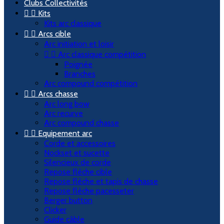
Clubs Collectivités


Kits
Kits arc classique


Arcs cible
Arc initiation et loisir


Arc classique compétition
Poignée
Branches
Arc compound compétition


Arcs chasse
Arc long bow
Arc recurve
Arc compound chasse


Equipement arc
Corde et accessoires
Nockset et sucette
Silencieux de corde
Repose flèche cible
Repose flèche et tapis de chasse
Repose flèche pacesseter
Berger button
Clicker
Guide câble