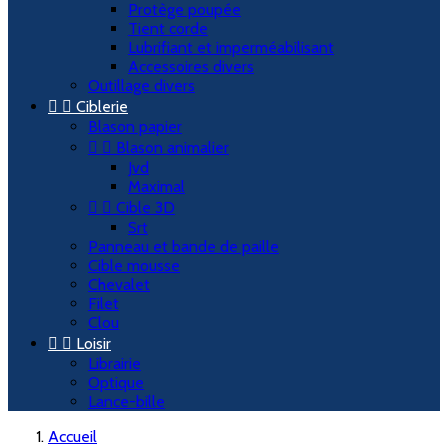
Protège poupée
Tient corde
Lubrifiant et imperméabilisant
Accessoires divers
Outillage divers


Ciblerie
Blason papier


Blason animalier
Jvd
Maximal


Cible 3D
Srt
Panneau et bande de paille
Cible mousse
Chevalet
Filet
Clou


Loisir
Librairie
Optique
Lance-bille
Accueil