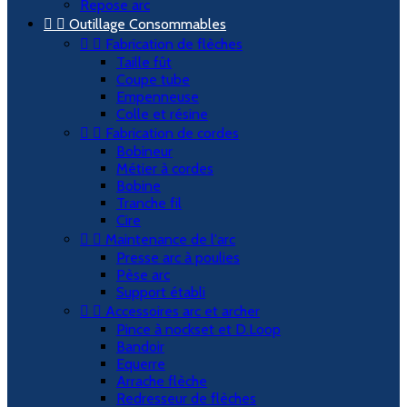
Repose arc


Outillage Consommables


Fabrication de flèches
Taille fût
Coupe tube
Empenneuse
Colle et résine


Fabrication de cordes
Bobineur
Métier à cordes
Bobine
Tranche fil
Cire


Maintenance de l'arc
Presse arc à poulies
Pèse arc
Support établi


Accessoires arc et archer
Pince à nockset et D.Loop
Bandoir
Equerre
Arrache flèche
Redresseur de flèches