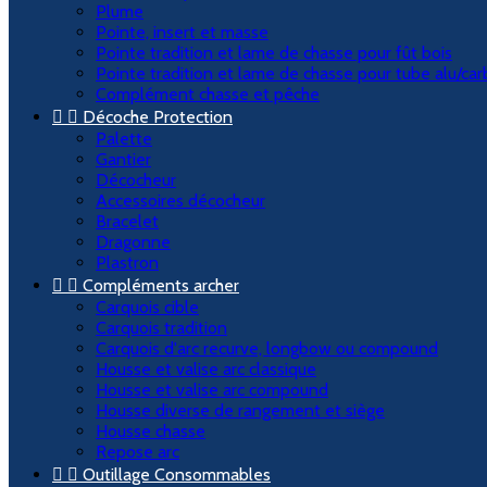
Plume
Pointe, insert et masse
Pointe tradition et lame de chasse pour fût bois
Pointe tradition et lame de chasse pour tube alu/ca
Complément chasse et pêche


Décoche Protection
Palette
Gantier
Décocheur
Accessoires décocheur
Bracelet
Dragonne
Plastron


Compléments archer
Carquois cible
Carquois tradition
Carquois d'arc recurve, longbow ou compound
Housse et valise arc classique
Housse et valise arc compound
Housse diverse de rangement et siège
Housse chasse
Repose arc


Outillage Consommables