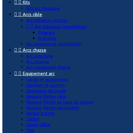


Kits
Kits arc classique


Arcs cible
Arc initiation et loisir


Arc classique compétition
Poignée
Branches
Arc compound compétition


Arcs chasse
Arc long bow
Arc recurve
Arc compound chasse


Equipement arc
Corde et accessoires
Nockset et sucette
Silencieux de corde
Repose flèche cible
Repose flèche et tapis de chasse
Repose flèche pacesseter
Berger button
Clicker
Guide câble
Grip