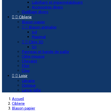
Lubrifiant et imperméabilisant
Accessoires divers
Outillage divers


Ciblerie
Blason papier


Blason animalier
Jvd
Maximal


Cible 3D
Srt
Panneau et bande de paille
Cible mousse
Chevalet
Filet
Clou


Loisir
Librairie
Optique
Lance-bille
Accueil
Ciblerie
Blason papier