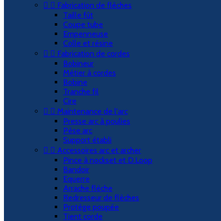


Fabrication de flèches
Taille fût
Coupe tube
Empenneuse
Colle et résine


Fabrication de cordes
Bobineur
Métier à cordes
Bobine
Tranche fil
Cire


Maintenance de l'arc
Presse arc à poulies
Pèse arc
Support établi


Accessoires arc et archer
Pince à nockset et D.Loop
Bandoir
Equerre
Arrache flèche
Redresseur de flèches
Protège poupée
Tient corde