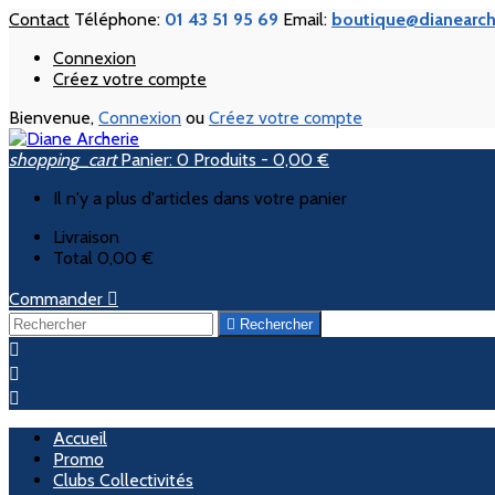
Contact
Téléphone:
01 43 51 95 69
Email:
boutique@dianearch
Connexion
Créez votre compte
Bienvenue,
Connexion
ou
Créez votre compte
shopping_cart
Panier:
0
Produits - 0,00 €
Il n'y a plus d'articles dans votre panier
Livraison
Total
0,00 €
Commander


Rechercher



Accueil
Promo
Clubs Collectivités