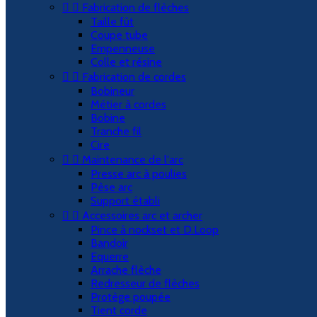


Fabrication de flèches
Taille fût
Coupe tube
Empenneuse
Colle et résine


Fabrication de cordes
Bobineur
Métier à cordes
Bobine
Tranche fil
Cire


Maintenance de l'arc
Presse arc à poulies
Pèse arc
Support établi


Accessoires arc et archer
Pince à nockset et D.Loop
Bandoir
Equerre
Arrache flèche
Redresseur de flèches
Protège poupée
Tient corde