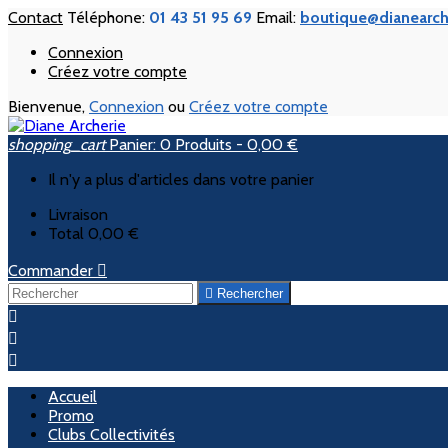
Contact
Téléphone:
01 43 51 95 69
Email:
boutique@dianearch
Connexion
Créez votre compte
Bienvenue,
Connexion
ou
Créez votre compte
shopping_cart
Panier:
0
Produits - 0,00 €
Il n'y a plus d'articles dans votre panier
Livraison
Total
0,00 €
Commander


Rechercher



Accueil
Promo
Clubs Collectivités