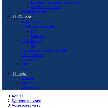
Lubrifiant et imperméabilisant
Accessoires divers
Outillage divers


Ciblerie
Blason papier


Blason animalier
Jvd
Maximal


Cible 3D
Srt
Panneau et bande de paille
Cible mousse
Chevalet
Filet
Clou


Loisir
Librairie
Optique
Lance-bille
Accueil
Système de visée
Accessoires viseur