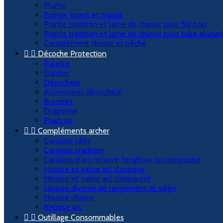
Plume
Pointe, insert et masse
Pointe tradition et lame de chasse pour fût bois
Pointe tradition et lame de chasse pour tube alu/ca
Complément chasse et pêche


Décoche Protection
Palette
Gantier
Décocheur
Accessoires décocheur
Bracelet
Dragonne
Plastron


Compléments archer
Carquois cible
Carquois tradition
Carquois d'arc recurve, longbow ou compound
Housse et valise arc classique
Housse et valise arc compound
Housse diverse de rangement et siège
Housse chasse
Repose arc


Outillage Consommables