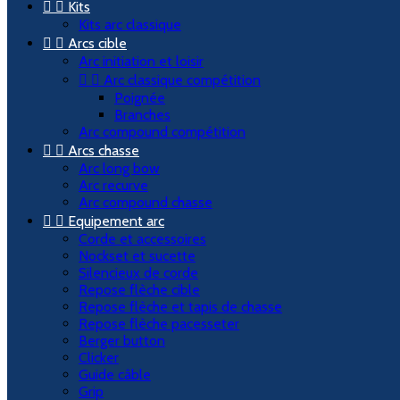


Kits
Kits arc classique


Arcs cible
Arc initiation et loisir


Arc classique compétition
Poignée
Branches
Arc compound compétition


Arcs chasse
Arc long bow
Arc recurve
Arc compound chasse


Equipement arc
Corde et accessoires
Nockset et sucette
Silencieux de corde
Repose flèche cible
Repose flèche et tapis de chasse
Repose flèche pacesseter
Berger button
Clicker
Guide câble
Grip