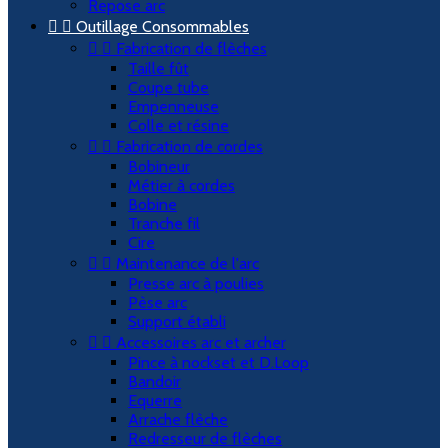
Repose arc


Outillage Consommables


Fabrication de flèches
Taille fût
Coupe tube
Empenneuse
Colle et résine


Fabrication de cordes
Bobineur
Métier à cordes
Bobine
Tranche fil
Cire


Maintenance de l'arc
Presse arc à poulies
Pèse arc
Support établi


Accessoires arc et archer
Pince à nockset et D.Loop
Bandoir
Equerre
Arrache flèche
Redresseur de flèches