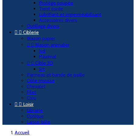
Protège poupée
Tient corde
Lubrifiant et imperméabilisant
Accessoires divers
Outillage divers


Ciblerie
Blason papier


Blason animalier
Jvd
Maximal


Cible 3D
Srt
Panneau et bande de paille
Cible mousse
Chevalet
Filet
Clou


Loisir
Librairie
Optique
Lance-bille
Accueil