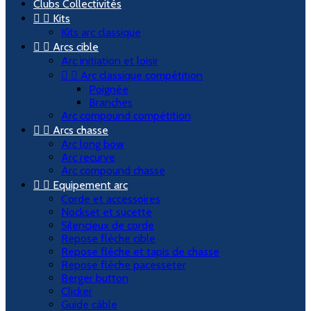
Clubs Collectivités


Kits
Kits arc classique


Arcs cible
Arc initiation et loisir


Arc classique compétition
Poignée
Branches
Arc compound compétition


Arcs chasse
Arc long bow
Arc recurve
Arc compound chasse


Equipement arc
Corde et accessoires
Nockset et sucette
Silencieux de corde
Repose flèche cible
Repose flèche et tapis de chasse
Repose flèche pacesseter
Berger button
Clicker
Guide câble