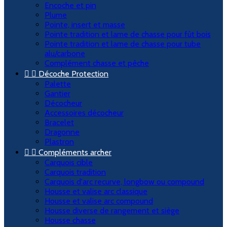
Encoche et pin
Plume
Pointe, insert et masse
Pointe tradition et lame de chasse pour fût bois
Pointe tradition et lame de chasse pour tube
alu/carbone
Complément chasse et pêche


Décoche Protection
Palette
Gantier
Décocheur
Accessoires décocheur
Bracelet
Dragonne
Plastron


Compléments archer
Carquois cible
Carquois tradition
Carquois d'arc recurve, longbow ou compound
Housse et valise arc classique
Housse et valise arc compound
Housse diverse de rangement et siège
Housse chasse