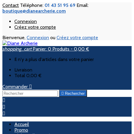
Contact
Téléphone:
01 43 51 95 69
Email:
boutique@dianearcherie.com
Connexion
Créez votre compte
Bienvenue,
Connexion
ou
Créez votre compte
shopping_cart
Panier:
0
Produits - 0,00 €
Il n'y a plus d'articles dans votre panier
Livraison
Total
0,00 €
Commander


Rechercher



Accueil
Promo